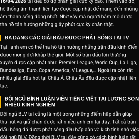
16/04/2026
tại đều có độ phân giải cực kỳ cao. Thêm vào đó,
hệ thống âm thanh liên tục được cập nhật để mang đến những
âm thanh sống động nhất. Nhờ vậy mà người hâm mộ được
tha hồ tận hưởng những giây phút cực kỳ chân thật.
ĐA DẠNG CÁC GIẢI ĐẤU ĐƯỢC PHÁT SÓNG TẠI TV
Tại , anh em có thể tha hồ tận hưởng những trận đấu kinh điển
được mong đợi khắp thế giới. Một số trận đấu lớn thường
xuyên được cập nhật như: Premier League, World Cup, La Liga,
Bundesliga, Euro, Copa America, V League,… Ngoài ra còn rất
nhiều giải đấu hot tại Châu Á, Châu Âu đều được cập nhật liên
tục.
ĐỘI NGŨ BÌNH LUẬN VIÊN TIẾNG VIỆT TẠI LƯƠNG SƠN
NHIỀU KINH NGHIỆM
Đội ngũ BLV tại cũng là một trong những điểm hấp dẫn giúp
thu hút và giữ chân được rất nhiều anh em tại đây. Tất cả trận
đấu bóng đá được phát sóng đều hấp dẫn và kịch tính nhờ việc
đội ngũ BLV. Đồng thời BLV tại đây cũng có cách bình luận rất