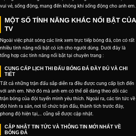
vui vẻ, sống động, mang đến không khí sống động cho anh em.
MỘT SỐ TÍNH NĂNG KHÁC NỔI BẬT CỦA
TV
Ngoài việc phát sóng các link xem trực tiếp bóng đá, còn có rất
nhiều tính năng nổi bật có ích cho người dùng. Dưới đây là
tổng hợp các tính năng nổi bật tại chuyên trang :
CUNG CẤP LỊCH THI ĐẤU BÓNG ĐÁ ĐẦY ĐỦ VÀ CHI
TIẾT
Tất cả những trận đấu sắp diễn ra đều được cung cấp lịch đến
với anh em. Nhờ đó mà anh em có thể dễ dàng theo dõi các
trận bóng của đội tuyển mình yêu thích. Ngoài ra, các tin tức về
đội hình ra sân, nơi tổ chức trận đấu, thành tích trước đây,
phong độ hiện tại,… cũng sẽ được cập nhật.
CẬP NHẬT TIN TỨC VÀ THÔNG TIN MỚI NHẤT VỀ
BÓNG ĐÁ