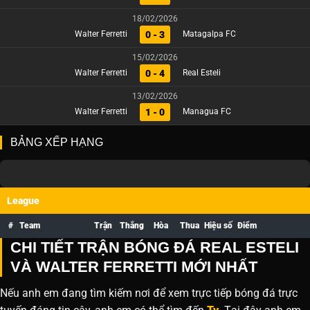
18/02/2026
0 - 3
Walter Ferretti
Matagalpa FC
15/02/2026
0 - 4
Walter Ferretti
Real Esteli
13/02/2026
1 - 0
Walter Ferretti
Managua FC
BẢNG XẾP HẠNG
League
#
Team
Trận
Thắng
Hòa
Thua
Hiệu số
Điểm
CHI TIẾT TRẬN BÓNG ĐÁ REAL ESTELI
VÀ WALTER FERRETTI MỚI NHẤT
Nếu anh em đang tìm kiếm nơi để xem trực tiếp bóng đá trực