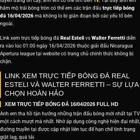
tuyến đáng tin cậy, anh em có thể tìm đến
Tv
.
Tại đây anh em
hâm mộ trái bóng tròn có thể em các trận đấu
trực tiếp bóng
đá 16/04/2026
mà không lo bị gián đoạn bởi các yếu tố bên
ngoài.
Link xem trực tiếp bóng đá
Real Esteli
vs
Walter Ferretti
diễn
ra vào lúc 01:00 ngày 16/04/2026 thuộc giải đấu Nicaragua
Apertura league tại website
có trang chủ chính thức không bị
chặn.
LINK XEM TRỰC TIẾP BÓNG ĐÁ REAL
ESTELI VÀ WALTER FERRETTI – SỰ LỰA
CHỌN HOÀN HẢO
XEM TRỰC TIẾP BÓNG ĐÁ 16/04/2026 FULL HD
Anh em tha hồ tận hưởng những trận đấu bóng mới nhất tại TV
một cách mượt mà nhất. Nhờ áp dụng công nghệ hiện đại nhất,
đường truyền tại được cập nhật liên tục để hạn chế tình trạng
giật lag, quá tải.