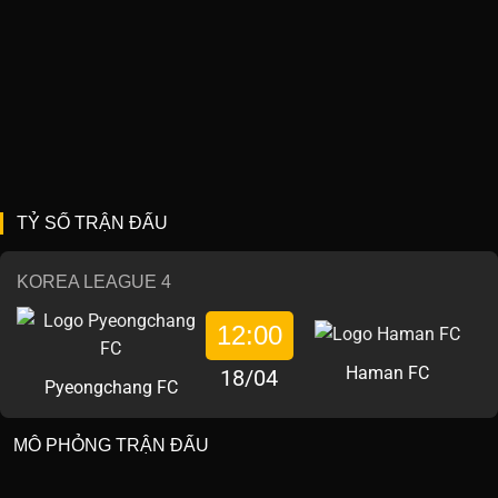
TỶ SỐ TRẬN ĐẤU
KOREA LEAGUE 4
12:00
Haman FC
18/04
Pyeongchang FC
MÔ PHỎNG TRẬN ĐẤU