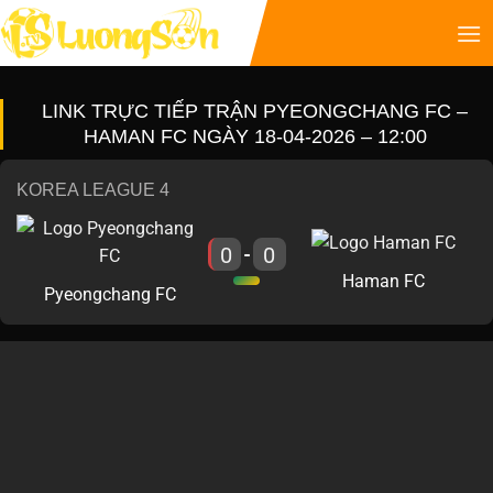
LINK TRỰC TIẾP TRẬN PYEONGCHANG FC –
HAMAN FC NGÀY 18-04-2026 – 12:00
KOREA LEAGUE 4
0
0
-
Haman FC
Pyeongchang FC