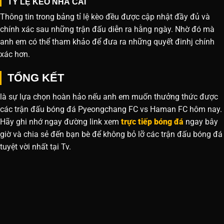
TỶ LỆ KÈO NHÀ CÁI
Thông tin trong bảng tỉ lệ kèo đều được cập nhật đầy đủ và
chính xác sau những trận đấu diễn ra hằng ngày. Nhờ đó mà
anh em có thể tham khảo để đưa ra những quyết đinhj chính
xác hơn.
TỔNG KẾT
là sự lựa chọn hoàn hảo nếu anh em muốn thưởng thức được
các trận đấu bóng đá Pyeongchang FC vs Haman FC hôm nay.
Hãy ghi nhớ ngay đường link xem
trực tiếp bóng đá
ngay bây
giờ và chia sẻ đến bạn bè để không bỏ lỡ các trận đấu bóng đá
tuyệt vời nhất tại Tv.