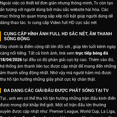
Ngoài việc có thiết kế đơn giản nhưng thông minh, Tv còn tạo
ấn tượng với người dùng bởi màu sắc website hài hòa. Các
mục thông tin quan trọng sắp xếp nổi bật giúp người dùng dễ
dàng thao tác. tv cung cấp Video full HD cực sắc nét
CUNG CẤP HÌNH ẢNH FULL HD SẮC NÉT, ÂM THANH
SỐNG ĐỘNG
Đây chính là điểm cộng rất lớn đối với , giúp tên tuổi kênh ngày
càng nổi tiếng. Tất cả hình ảnh, link xem
trực tiếp bóng đá
18/04/2026
tại đều có độ phân giải cực kỳ cao. Thêm vào đó,
hệ thống âm thanh liên tục được cập nhật để mang đến những
âm thanh sống động nhất. Nhờ vậy mà người hâm mộ được
tha hồ tận hưởng những giây phút cực kỳ chân thật.
ĐA DẠNG CÁC GIẢI ĐẤU ĐƯỢC PHÁT SÓNG TẠI TV
Tại , anh em có thể tha hồ tận hưởng những trận đấu kinh điển
được mong đợi khắp thế giới. Một số trận đấu lớn thường
xuyên được cập nhật như: Premier League, World Cup, La Liga,