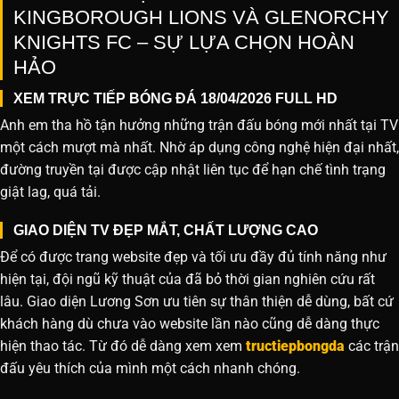
KINGBOROUGH LIONS VÀ GLENORCHY
KNIGHTS FC – SỰ LỰA CHỌN HOÀN
HẢO
XEM TRỰC TIẾP BÓNG ĐÁ 18/04/2026 FULL HD
Anh em tha hồ tận hưởng những trận đấu bóng mới nhất tại TV
một cách mượt mà nhất. Nhờ áp dụng công nghệ hiện đại nhất,
đường truyền tại được cập nhật liên tục để hạn chế tình trạng
giật lag, quá tải.
GIAO DIỆN TV ĐẸP MẮT, CHẤT LƯỢNG CAO
Để có được trang website đẹp và tối ưu đầy đủ tính năng như
hiện tại, đội ngũ kỹ thuật của đã bỏ thời gian nghiên cứu rất
lâu. Giao diện Lương Sơn ưu tiên sự thân thiện dễ dùng, bất cứ
khách hàng dù chưa vào website lần nào cũng dễ dàng thực
hiện thao tác. Từ đó dễ dàng xem xem
tructiepbongda
các trận
đấu yêu thích của mình một cách nhanh chóng.