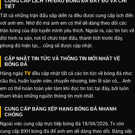
CUNG CẤP LỊCH THI ĐẤU BÓNG ĐÁ ĐẦY ĐỦ VÀ CHI
TIẾT
Tất cả những trận đấu sắp diễn ra đều được cung cấp lịch đến
với anh em. Nhờ đó mà anh em có thể dễ dàng theo dõi các
trận bóng của đội tuyển mình yêu thích. Ngoài ra, các tin tức về
đội hình ra sân, nơi tổ chức trận đấu, thành tích trước đây,
phong độ hiện tại,… cũng sẽ được cập nhật.
CẬP NHẬT TIN TỨC VÀ THÔNG TIN MỚI NHẤT VỀ
BÓNG ĐÁ
Hàng ngày
TV
đều cập nhật tất cả các tin tức về bóng đá như:
cầu thủ, huấn luyện viên, chuyển nhượng, bên lề sân cỏ,… Anh
em có thể hoàn toàn yên tâm khi đọc tin tức tại đây, bởi luôn
tham khảo những nguồn thông tin mới nhất.
CUNG CẤP BẢNG XẾP HẠNG BÓNG ĐÁ NHANH
CHÓNG
Ngoài việc cung cấp trực tiếp bóng đá 18/04/2026, Tv còn
cung cấp BXH bóng đá để anh em dễ dàng theo dõi. Bảng xếp