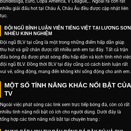
Bundesliga, Euro, Copa America, V League,… Ngoài ra còn rất
nhiều giải đấu hot tại Châu Á, Châu Âu đều được cập nhật liên
tục.
ĐỘI NGŨ BÌNH LUẬN VIÊN TIẾNG VIỆT TẠI LƯƠNG SƠN
NHIỀU KINH NGHIỆM
Đội ngũ BLV tại cũng là một trong những điểm hấp dẫn giúp
thu hút và giữ chân được rất nhiều anh em tại đây. Tất cả trận
đấu bóng đá được phát sóng đều hấp dẫn và kịch tính nhờ việc
đội ngũ BLV. Đồng thời BLV tại đây cũng có cách bình luận rất
vui vẻ, sống động, mang đến không khí sống động cho anh em.
MỘT SỐ TÍNH NĂNG KHÁC NỔI BẬT CỦA
TV
Ngoài việc phát sóng các link xem trực tiếp bóng đá, còn có rất
nhiều tính năng nổi bật có ích cho người dùng. Dưới đây là
tổng hợp các tính năng nổi bật tại chuyên trang :