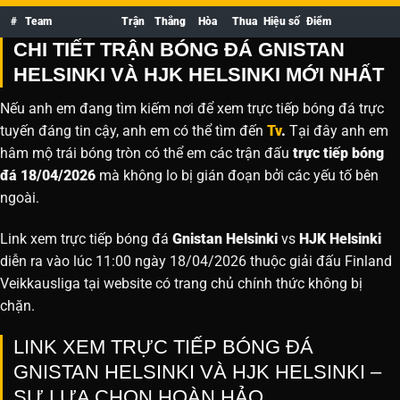
#
Team
Trận
Thắng
Hòa
Thua
Hiệu số
Điểm
CHI TIẾT TRẬN BÓNG ĐÁ GNISTAN
HELSINKI VÀ HJK HELSINKI MỚI NHẤT
Nếu anh em đang tìm kiếm nơi để xem trực tiếp bóng đá trực
tuyến đáng tin cậy, anh em có thể tìm đến
Tv
.
Tại đây anh em
hâm mộ trái bóng tròn có thể em các trận đấu
trực tiếp bóng
đá 18/04/2026
mà không lo bị gián đoạn bởi các yếu tố bên
ngoài.
Link xem trực tiếp bóng đá
Gnistan Helsinki
vs
HJK Helsinki
diễn ra vào lúc 11:00 ngày 18/04/2026 thuộc giải đấu Finland
Veikkausliga tại website
có trang chủ chính thức không bị
chặn.
LINK XEM TRỰC TIẾP BÓNG ĐÁ
GNISTAN HELSINKI VÀ HJK HELSINKI –
SỰ LỰA CHỌN HOÀN HẢO