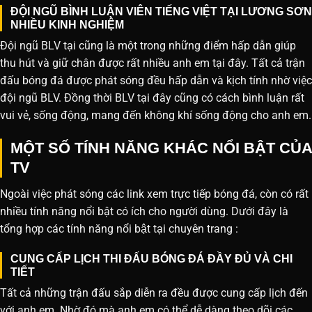
ĐỘI NGŨ BÌNH LUẬN VIÊN TIẾNG VIỆT TẠI LƯƠNG SƠN
NHIỀU KINH NGHIỆM
Đội ngũ BLV tại cũng là một trong những điểm hấp dẫn giúp
thu hút và giữ chân được rất nhiều anh em tại đây. Tất cả trận
đấu bóng đá được phát sóng đều hấp dẫn và kịch tính nhờ việc
đội ngũ BLV. Đồng thời BLV tại đây cũng có cách bình luận rất
vui vẻ, sống động, mang đến không khí sống động cho anh em.
MỘT SỐ TÍNH NĂNG KHÁC NỔI BẬT CỦA
TV
Ngoài việc phát sóng các link xem trực tiếp bóng đá, còn có rất
nhiều tính năng nổi bật có ích cho người dùng. Dưới đây là
tổng hợp các tính năng nổi bật tại chuyên trang :
CUNG CẤP LỊCH THI ĐẤU BÓNG ĐÁ ĐẦY ĐỦ VÀ CHI
TIẾT
Tất cả những trận đấu sắp diễn ra đều được cung cấp lịch đến
với anh em. Nhờ đó mà anh em có thể dễ dàng theo dõi các