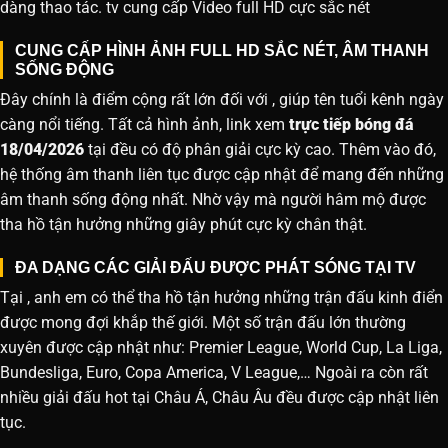
dàng thao tác. tv cung cấp Video full HD cực sắc nét
CUNG CẤP HÌNH ẢNH FULL HD SẮC NÉT, ÂM THANH
SỐNG ĐỘNG
Đây chính là điểm cộng rất lớn đối với , giúp tên tuổi kênh ngày
càng nổi tiếng. Tất cả hình ảnh, link xem
trực tiếp bóng đá
18/04/2026
tại đều có độ phân giải cực kỳ cao. Thêm vào đó,
hệ thống âm thanh liên tục được cập nhật để mang đến những
âm thanh sống động nhất. Nhờ vậy mà người hâm mộ được
tha hồ tận hưởng những giây phút cực kỳ chân thật.
ĐA DẠNG CÁC GIẢI ĐẤU ĐƯỢC PHÁT SÓNG TẠI TV
Tại , anh em có thể tha hồ tận hưởng những trận đấu kinh điển
được mong đợi khắp thế giới. Một số trận đấu lớn thường
xuyên được cập nhật như: Premier League, World Cup, La Liga,
Bundesliga, Euro, Copa America, V League,… Ngoài ra còn rất
nhiều giải đấu hot tại Châu Á, Châu Âu đều được cập nhật liên
tục.