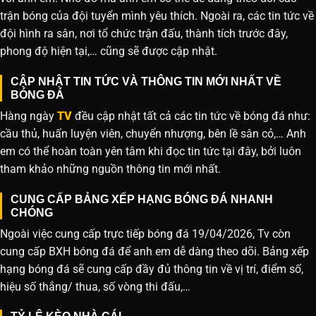
trận bóng của đội tuyển mình yêu thích. Ngoài ra, các tin tức về
đội hình ra sân, nơi tổ chức trận đấu, thành tích trước đây,
phong độ hiện tại,… cũng sẽ được cập nhật.
CẬP NHẬT TIN TỨC VÀ THÔNG TIN MỚI NHẤT VỀ
BÓNG ĐÁ
Hàng ngày
TV
đều cập nhật tất cả các tin tức về bóng đá như:
cầu thủ, huấn luyện viên, chuyển nhượng, bên lề sân cỏ,… Anh
em có thể hoàn toàn yên tâm khi đọc tin tức tại đây, bởi luôn
tham khảo những nguồn thông tin mới nhất.
CUNG CẤP BẢNG XẾP HẠNG BÓNG ĐÁ NHANH
CHÓNG
Ngoài việc cung cấp trực tiếp bóng đá 19/04/2026, Tv còn
cung cấp BXH bóng đá để anh em dễ dàng theo dõi. Bảng xếp
hạng bóng đá sẽ cung cấp đầy đủ thông tin về vị trí, điểm số,
hiệu số thắng/ thua, số vòng thi đấu,…