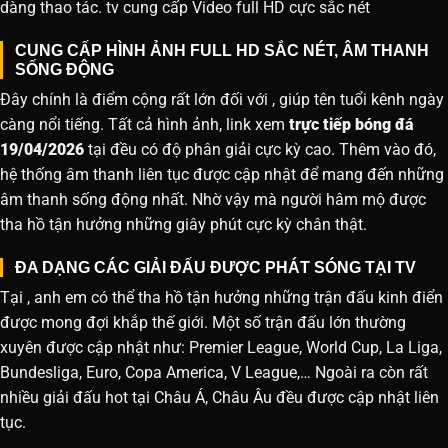
dàng thao tác. tv cung cấp Video full HD cực sắc nét
CUNG CẤP HÌNH ẢNH FULL HD SẮC NÉT, ÂM THANH
SỐNG ĐỘNG
Đây chính là điểm cộng rất lớn đối với , giúp tên tuổi kênh ngày
càng nổi tiếng. Tất cả hình ảnh, link xem
trực tiếp bóng đá
19/04/2026
tại đều có độ phân giải cực kỳ cao. Thêm vào đó,
hệ thống âm thanh liên tục được cập nhật để mang đến những
âm thanh sống động nhất. Nhờ vậy mà người hâm mộ được
tha hồ tận hưởng những giây phút cực kỳ chân thật.
ĐA DẠNG CÁC GIẢI ĐẤU ĐƯỢC PHÁT SÓNG TẠI TV
Tại , anh em có thể tha hồ tận hưởng những trận đấu kinh điển
được mong đợi khắp thế giới. Một số trận đấu lớn thường
xuyên được cập nhật như: Premier League, World Cup, La Liga,
Bundesliga, Euro, Copa America, V League,… Ngoài ra còn rất
nhiều giải đấu hot tại Châu Á, Châu Âu đều được cập nhật liên
tục.