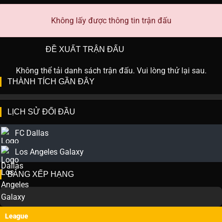
Không lấy được thông tin trận đấu
ĐỀ XUẤT TRẬN ĐẤU
Không thể tải danh sách trận đấu. Vui lòng thử lại sau.
THÀNH TÍCH GẦN ĐÂY
LỊCH SỬ ĐỐI ĐẦU
FC Dallas
Los Angeles Galaxy
BẢNG XẾP HẠNG
League