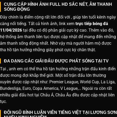
CUNG CẤP HÌNH ẢNH FULL HD SẮC NÉT, ÂM THANH
SỐNG ĐỘNG
Đây chính là điểm cộng rất lớn đối với , giúp tên tuổi kênh ngày
càng nổi tiếng. Tất cả hình ảnh, link xem
trực tiếp bóng đá
11/04/2026
tại đều có độ phân giải cực kỳ cao. Thêm vào đó,
hệ thống âm thanh liên tục được cập nhật để mang đến những
âm thanh sống động nhất. Nhờ vậy mà người hâm mộ được
tha hồ tận hưởng những giây phút cực kỳ chân thật.
ĐA DẠNG CÁC GIẢI ĐẤU ĐƯỢC PHÁT SÓNG TẠI TV
Tại , anh em có thể tha hồ tận hưởng những trận đấu kinh điển
được mong đợi khắp thế giới. Một số trận đấu lớn thường
xuyên được cập nhật như: Premier League, World Cup, La Liga,
Bundesliga, Euro, Copa America, V League,… Ngoài ra còn rất
nhiều giải đấu hot tại Châu Á, Châu Âu đều được cập nhật liên
tục.
ĐỘI NGŨ BÌNH LUẬN VIÊN TIẾNG VIỆT TẠI LƯƠNG SƠN