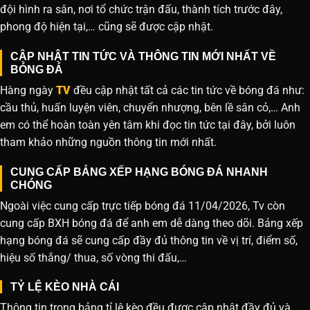
đội hình ra sân, nơi tổ chức trận đấu, thành tích trước đây,
phong độ hiện tại,… cũng sẽ được cập nhật.
CẬP NHẬT TIN TỨC VÀ THÔNG TIN MỚI NHẤT VỀ
BÓNG ĐÁ
Hàng ngày
TV
đều cập nhật tất cả các tin tức về bóng đá như:
cầu thủ, huấn luyện viên, chuyển nhượng, bên lề sân cỏ,… Anh
em có thể hoàn toàn yên tâm khi đọc tin tức tại đây, bởi luôn
tham khảo những nguồn thông tin mới nhất.
CUNG CẤP BẢNG XẾP HẠNG BÓNG ĐÁ NHANH
CHÓNG
Ngoài việc cung cấp trực tiếp bóng đá 11/04/2026, Tv còn
cung cấp BXH bóng đá để anh em dễ dàng theo dõi. Bảng xếp
hạng bóng đá sẽ cung cấp đầy đủ thông tin về vị trí, điểm số,
hiệu số thắng/ thua, số vòng thi đấu,…
TỶ LỆ KÈO NHÀ CÁI
Thông tin trong bảng tỉ lệ kèo đều được cập nhật đầy đủ và