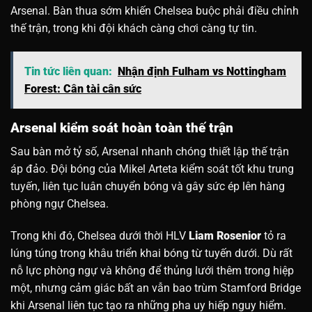
Arsenal. Bàn thua sớm khiến Chelsea buộc phải điều chỉnh
thế trận, trong khi đội khách càng chơi càng tự tin.
Tin tức liên quan:
Nhận định Fulham vs Nottingham
Forest: Cân tài cân sức
Arsenal kiểm soát hoàn toàn thế trận
Sau bàn mở tỷ số, Arsenal nhanh chóng thiết lập thế trận
áp đảo. Đội bóng của Mikel Arteta kiểm soát tốt khu trung
tuyến, liên tục luân chuyển bóng và gây sức ép lên hàng
phòng ngự Chelsea.
Trong khi đó, Chelsea dưới thời HLV
Liam Rosenior
tỏ ra
lúng túng trong khâu triển khai bóng từ tuyến dưới. Dù rất
nỗ lực phòng ngự và không để thủng lưới thêm trong hiệp
một, nhưng cảm giác bất an vẫn bao trùm Stamford Bridge
khi Arsenal liên tục tạo ra những pha uy hiếp nguy hiểm.