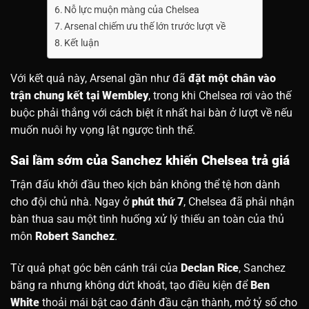
Nỗ lực muộn màng của Chelsea
Arsenal chiếm ưu thế lớn trước lượt về
Kết luận
Với kết quả này, Arsenal gần như đã
đặt một chân vào
trận chung kết tại Wembley
, trong khi Chelsea rơi vào thế
buộc phải thắng với cách biệt ít nhất hai bàn ở lượt về nếu
muốn nuôi hy vọng lật ngược tình thế.
Sai lầm sớm của Sanchez khiến Chelsea trả giá
Trận đấu khởi đầu theo kịch bản không thể tệ hơn dành
cho đội chủ nhà. Ngay ở
phút thứ 7
, Chelsea đã phải nhận
bàn thua sau một tình huống xử lý thiếu an toàn của thủ
môn
Robert Sanchez
.
Từ quả phạt góc bên cánh trái của
Declan Rice
, Sanchez
băng ra nhưng không dứt khoát, tạo điều kiện để
Ben
White
thoải mái bật cao đánh đầu cận thành, mở tỷ số cho