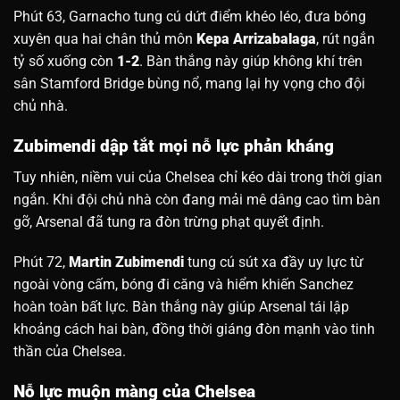
Phút 63, Garnacho tung cú dứt điểm khéo léo, đưa bóng
xuyên qua hai chân thủ môn
Kepa Arrizabalaga
, rút ngắn
tỷ số xuống còn
1-2
. Bàn thắng này giúp không khí trên
sân Stamford Bridge bùng nổ, mang lại hy vọng cho đội
chủ nhà.
Zubimendi dập tắt mọi nỗ lực phản kháng
Tuy nhiên, niềm vui của Chelsea chỉ kéo dài trong thời gian
ngắn. Khi đội chủ nhà còn đang mải mê dâng cao tìm bàn
gỡ, Arsenal đã tung ra đòn trừng phạt quyết định.
Phút 72,
Martin Zubimendi
tung cú sút xa đầy uy lực từ
ngoài vòng cấm, bóng đi căng và hiểm khiến Sanchez
hoàn toàn bất lực. Bàn thắng này giúp Arsenal tái lập
khoảng cách hai bàn, đồng thời giáng đòn mạnh vào tinh
thần của Chelsea.
Nỗ lực muộn màng của Chelsea