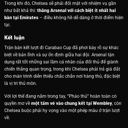
Trong khi đó, Chelsea sẽ phải đối mặt với nhiệm vụ gần
như bất khả thi:
thắng Arsenal với cách biệt ít nhất hai
bàn tại Emirates
– điều không hề dễ dàng ở thời điểm hiện
tại.
Kết luận
Trận bán kết lượt đi Carabao Cup đã phơi bày rõ sự khác
biệt về bản lĩnh và sự ổn định giữa hai đội. Arsenal tận
dụng rất tốt những sai lầm cá nhân của đối thủ để giành
chiến thắng quan trọng, trong khi Chelsea phải trả giá đắt
cho màn trình diễn thiếu chắc chắn nơi hàng thủ, đặc biệt
là vị trí thủ môn.
Với lợi thế đang nắm trong tay, “Pháo thủ” hoàn toàn có
quyền mơ về
một tấm vé vào chung kết tại Wembley
, còn
Chelsea buộc phải hy vọng vào một phép màu ở trận lượt
về.