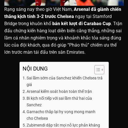
Rạng sáng nay theo giờ Việt Nam,
Arsenal đã giành chiến
thắng kịch tính 3-2 trước Chelsea
ngay tại Stamford
Bridge trong khuôn khổ
bán kết lượt đi Carabao Cup
. Trận
đấu chứng kiến hàng loạt diễn biến căng thẳng, những sai
lầm cá nhân nghiêm trọng và khoảnh khắc tỏa sáng đúng
lúc của đội khách, qua đó giúp “Pháo thủ” chiếm ưu thế
lớn trước màn tái đấu trên sân Emirates.
NỘI DUNG
Sai lầm sớm của Sanchez khiến Chelsea trả
giá
Arsenal kiểm soát hoàn toàn thế trận
Bi kịch nối tiếp với sai lầm thứ hai của
Sanchez
Garnacho thắp lại hy vọng mong manh
cho Chelsea
Zubimendi dập tắt mọi nỗ lực phản kháng