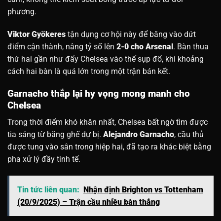
phương.
Viktor Gyökeres
tận dụng cơ hội này để băng vào dứt
điểm cận thành, nâng tỷ số lên
2-0 cho Arsenal
. Bàn thua
thứ hai gần như đẩy Chelsea vào thế sụp đổ, khi khoảng
cách hai bàn là quá lớn trong một trận bán kết.
Garnacho thắp lại hy vọng mong manh cho
Chelsea
Trong thời điểm khó khăn nhất, Chelsea bất ngờ tìm được
tia sáng từ băng ghế dự bị.
Alejandro Garnacho
, cầu thủ
được tung vào sân trong hiệp hai, đã tạo ra khác biệt bằng
pha xử lý đầy tinh tế.
Tin tức liên quan:
Nhận định Brighton vs Tottenham
(20/9/2025) – Trận cầu nhiều bàn thắng