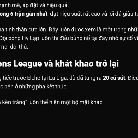
mạnh mẽ, áp đặt và hiệu quả.
rong 6 trận gần nhất
, đạt hiệu suất rất cao và lối đá giàu t
tựa tinh thần cực lớn. Đây luôn được xem là một trong nh
Đội bóng Hy Lạp luôn thi đấu bùng nổ tại đây nhờ sự cổ 
mọi đối thủ.
ns League và khát khao trở lại
tiếc trước Elche tại La Liga, dù đã tung ra
20 cú sút
. Điề
ắc bén ở những pha kết thúc.
kền trắng” luôn thể hiện một bộ mặt khác: