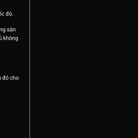
ốc độ.
ững sân
vũ không
u đó cho