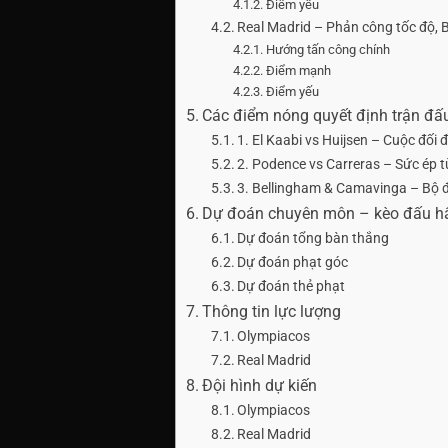
Điểm yếu
Real Madrid – Phản công tốc độ, B
Hướng tấn công chính
Điểm mạnh
Điểm yếu
Các điểm nóng quyết định trận đấ
1. El Kaabi vs Huijsen – Cuộc đối 
2. Podence vs Carreras – Sức ép 
3. Bellingham & Camavinga – Bộ đ
Dự đoán chuyên môn – kèo đấu h
Dự đoán tổng bàn thắng
Dự đoán phạt góc
Dự đoán thẻ phạt
Thông tin lực lượng
Olympiacos
Real Madrid
Đội hình dự kiến
Olympiacos
Real Madrid