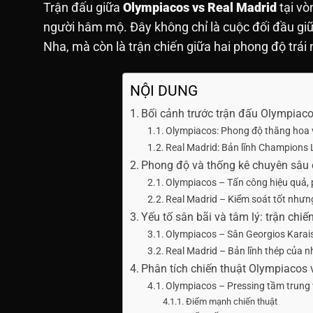
Trận đấu giữa
Olympiacos vs Real Madrid
tại vò
người hâm mộ. Đây không chỉ là cuộc đối đầu gi
Nha, mà còn là trận chiến giữa hai phong độ trá
NỘI DUNG
Bối cảnh trước trận đấu Olympiaco
Olympiacos: Phong độ thăng hoa 
Real Madrid: Bản lĩnh Champions L
Phong độ và thống kê chuyên sâu 
Olympiacos – Tấn công hiệu quả,
Real Madrid – Kiểm soát tốt nhưn
Yếu tố sân bãi và tâm lý: trận chiế
Olympiacos – Sân Georgios Karais
Real Madrid – Bản lĩnh thép của 
Phân tích chiến thuật Olympiacos 
Olympiacos – Pressing tầm trung 
Điểm mạnh chiến thuật