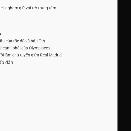
ellingham giữ vai trò trung tâm
u
đầu của tốc độ và bản lĩnh
từ cánh phải của Olympiacos
ôi làm chủ tuyến giữa Real Madrid
ấp dẫn