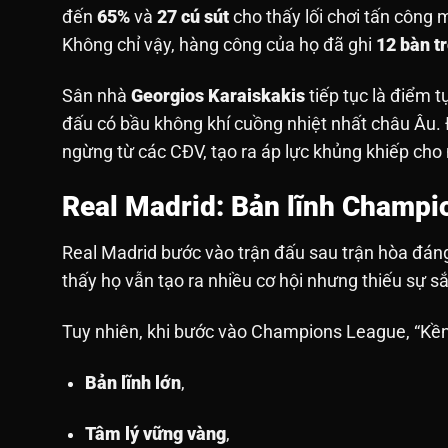
đến
65%
và
27 cú sút
cho thấy lối chơi tấn công 
Không chỉ vậy, hàng công của họ đã ghi
12 bàn t
Sân nhà
Georgios Karaiskakis
tiếp tục là điểm 
đấu có bầu không khí cuồng nhiệt nhất châu Âu. 
ngừng từ các CĐV, tạo ra áp lực khủng khiếp cho 
Real Madrid: Bản lĩnh Champio
Real Madrid bước vào trận đấu sau trận hòa đáng 
thấy họ vẫn tạo ra nhiều cơ hội nhưng thiếu sự s
Tuy nhiên, khi bước vào Champions League, “Kền 
Bản lĩnh lớn
,
Tâm lý vững vàng
,