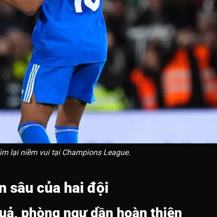
ìm lại niềm vui tại Champions League.
 sâu của hai đội
uả, phòng ngự dần hoàn thiện