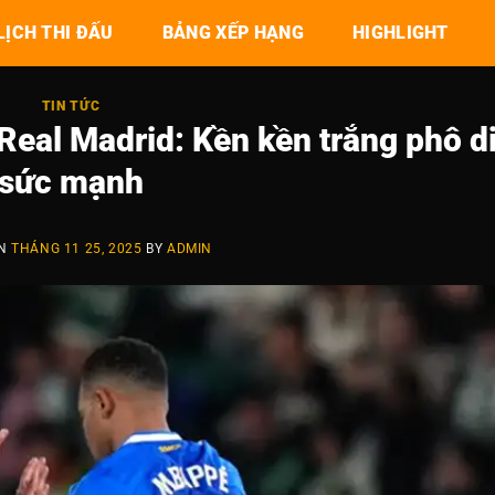
LỊCH THI ĐẤU
BẢNG XẾP HẠNG
HIGHLIGHT
TIN TỨC
Real Madrid: Kền kền trắng phô d
sức mạnh
ON
THÁNG 11 25, 2025
BY
ADMIN