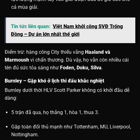
cả mùa giải.
Tin tức liên quan:
Việt Nam khởi công SVĐ Trống
Đồng – Dự án lớn nhất thế giới
Điểm trừ: hàng công City thiếu vắng
Haaland và
Marmoush
vì chấn thương. Dù vậy, họ vẫn còn nhiều cái
tên đủ sức tỏa sáng như
Foden, Doku, Silva
.
Burnley – Gặp khó ở lịch thi đấu khắc nghiệt
Burnley dưới thời HLV Scott Parker không có khởi đầu dễ
dàng:
5 trận đã qua, họ thắng 1, hòa 1, thua 3.
Gặp toàn đối thủ mạnh như Tottenham, MU, Liverpool,
Nottingham.