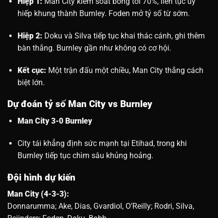
Hiệp 1:
Man City kiểm soát bóng tới 70%, liên tục uy
hiếp khung thành Burnley. Foden mở tỷ số từ sớm.
Hiệp 2:
Doku và Silva tiếp tục khai thác cánh, ghi thêm
bàn thắng. Burnley gần như không có cơ hội.
Kết cục:
Một trận đấu một chiều, Man City thắng cách
biệt lớn.
Dự đoán tỷ số Man City vs Burnley
Man City 3-0 Burnley
City tái khẳng định sức mạnh tại Etihad, trong khi
Burnley tiếp tục chìm sâu khủng hoảng.
Đội hình dự kiến
Man City (4-3-3):
Donnarumma; Ake, Dias, Gvardiol, O’Reilly; Rodri, Silva,