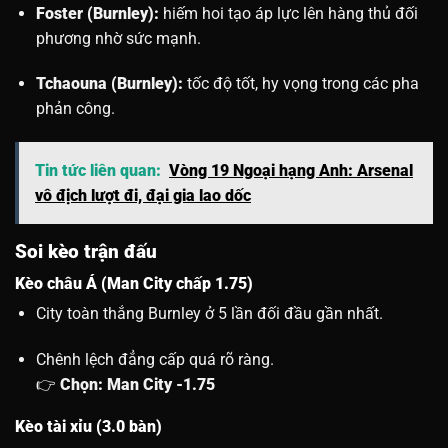
Foster (Burnley):
hiếm hoi tạo áp lực lên hàng thủ đối
phương nhờ sức mạnh.
Tchaouna (Burnley):
tốc độ tốt, hy vọng trong các pha
phản công.
Tin tức liên quan:
Vòng 19 Ngoại hạng Anh: Arsenal
vô địch lượt đi, đại gia lao dốc
Soi kèo trận đấu
Kèo châu Á (Man City chấp 1.75)
City toàn thắng Burnley ở 5 lần đối đầu gần nhất.
Chênh lệch đẳng cấp quá rõ ràng.
👉
Chọn: Man City -1.75
Kèo tài xỉu (3.0 bàn)