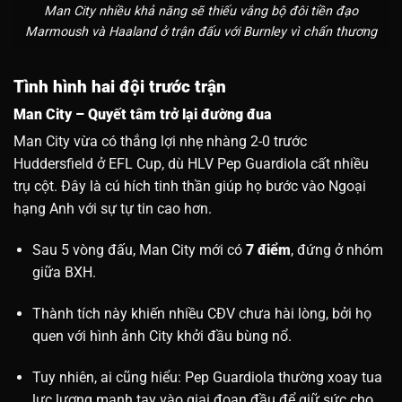
Man City nhiều khả năng sẽ thiếu vắng bộ đôi tiền đạo
Marmoush và Haaland ở trận đấu với Burnley vì chấn thương
Tình hình hai đội trước trận
Man City – Quyết tâm trở lại đường đua
Man City vừa có thắng lợi nhẹ nhàng 2-0 trước
Huddersfield ở EFL Cup, dù HLV Pep Guardiola cất nhiều
trụ cột. Đây là cú hích tinh thần giúp họ bước vào Ngoại
hạng Anh với sự tự tin cao hơn.
Sau 5 vòng đấu, Man City mới có
7 điểm
, đứng ở nhóm
giữa BXH.
Thành tích này khiến nhiều CĐV chưa hài lòng, bởi họ
quen với hình ảnh City khởi đầu bùng nổ.
Tuy nhiên, ai cũng hiểu: Pep Guardiola thường xoay tua
lực lượng mạnh tay vào giai đoạn đầu để giữ sức cho