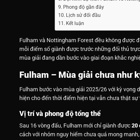
Phong độ gần đây
Lịch sử đối đầu
Kết luận
Fulham và Nottingham Forest đều không được đánh 
mỗi điểm số giành được trước những đối thủ trực t
mùa giải đang dần bước vào giai đoạn khắc nghiệt
Fulham – Mùa giải chưa như k
Fulham bước vào mùa giải 2025/26 với kỳ vọng du
hiện cho đến thời điểm hiện tại vẫn chưa thật sự
Vị trí và phong độ tổng thể
Sau 16 vòng đấu, Fulham mới chỉ giành được
20
cách với nhóm nguy hiểm chưa quá mong manh, 