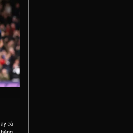
gay cả
n hàng