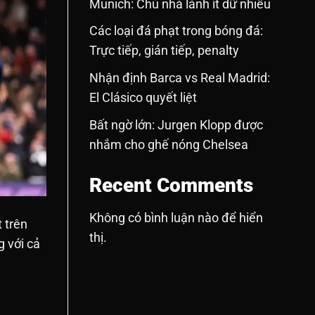
Munich: Chủ nhà lành ít dữ nhiều
Các loại đá phạt trong bóng đá:
Trực tiếp, gián tiếp, penalty
Nhận định Barca vs Real Madrid:
El Clásico quyết liệt
Bất ngờ lớn: Jurgen Klopp được
nhắm cho ghế nóng Chelsea
Recent Comments
Không có bình luận nào để hiển
 trên
thị.
g với cả