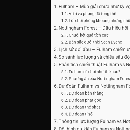
Fulham – Mùa giải chưa như kỳ v
Vị trí và phong độ tổng thể
Lối chơi phóng khoáng nhưng nhiề
Nottingham Forest – Dấu hiệu hồi s
Chuỗi kết quả tích cực
Bản sắc dưới thời Sean Dyche
Lịch sử đối đầu – Fulham chiếm ưu
So sánh lực lượng và chiều sâu độ
Phân tích chiến thuật Fulham vs N
Fulham sẽ chơi như thế nào?
Phương án của Nottingham Fores
Dự đoán Fulham vs Nottingham Fo
Dự đoán bàn thắng
Dự đoán phạt góc
Dự đoán thẻ phạt
Dự đoán tỉ số
Thông tin lực lượng Fulham vs No
Đội hình dự kiến Fulham vs Notti