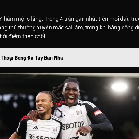
 hâm mộ lo lắng. Trong 4 trận gần nhất trên mọi đấu trư
Hàng thủ thường xuyên mắc sai lầm, trong khi hàng công d
hời điểm then chốt.
n Thoại Bóng Đá Tây Ban Nha