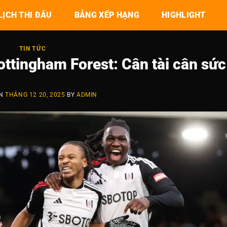
LỊCH THI ĐẤU
BẢNG XẾP HẠNG
HIGHLIGHT
TIN TỨC
ttingham Forest: Cân tài cân sức
ON
THÁNG 12 20, 2025
BY
ADMIN