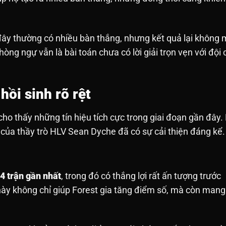
đây thường có nhiều bàn thắng, nhưng kết quả lại không
ng ngự vẫn là bài toán chưa có lời giải trọn vẹn với đội
ồi sinh rõ rệt
ho thấy những tín hiệu tích cực trong giai đoạn gần đây.
ủa thầy trò HLV Sean Dyche đã có sự cải thiện đáng kể.
 4 trận gần nhất
, trong đó có thắng lợi rất ấn tượng trước
y không chỉ giúp Forest gia tăng điểm số, mà còn mang 