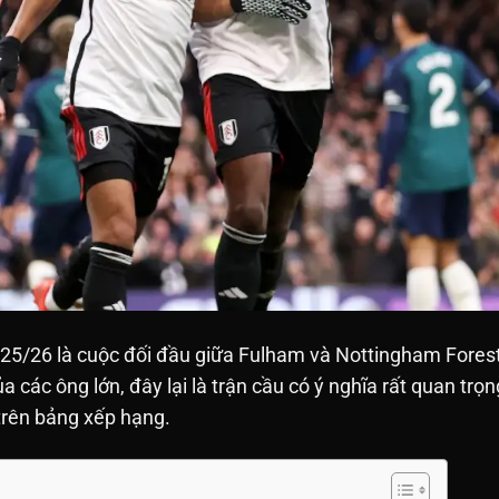
5/26 là cuộc đối đầu giữa Fulham và Nottingham Forest
các ông lớn, đây lại là trận cầu có ý nghĩa rất quan trọn
í trên bảng xếp hạng.