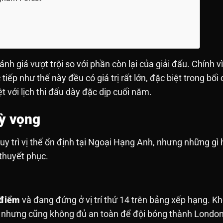
giá vượt trội so với phần còn lại của giải đấu. Chính vì
iếp như thế này đều có giá trị rất lớn, đặc biệt trong bối
 với lịch thi đấu dày đặc dịp cuối năm.
ỳ vọng
y trì vị thế ổn định tại Ngoại Hạng Anh, nhưng những gì 
 thuyết phục.
 điểm
và đang đứng ở vị trí thứ 14 trên bảng xếp hạng. K
nhưng cũng không đủ an toàn để đội bóng thành London