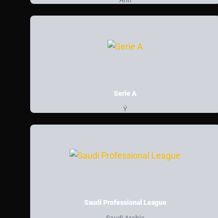
Serie A
Ý
Saudi Professional League
Saudi Arabia