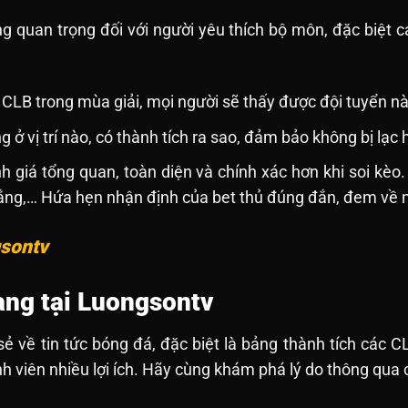
g quan trọng đối với người yêu thích bộ môn, đặc biệt cá
 CLB trong mùa giải, mọi người sẽ thấy được đội tuyển nà
ở vị trí nào, có thành tích ra sao, đảm bảo không bị lạc 
nh giá tổng quan, toàn diện và chính xác hơn khi soi kèo
ắng,… Hứa hẹn nhận định của bet thủ đúng đắn, đem về n
gsontv
ạng tại Luongsontv
 sẻ về tin tức bóng đá, đặc biệt là bảng thành tích các 
h viên nhiều lợi ích. Hãy cùng khám phá lý do thông qua