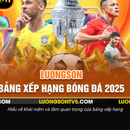
Hiểu về khái niệm và tầm quan trọng của bảng xếp hạng