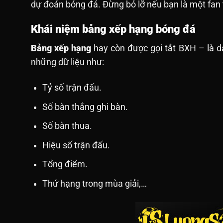
dự đoán bóng đá. Đừng bỏ lỡ nếu bạn là một fan 
Khái niệm bảng xếp hạng bóng đá
Bảng xếp hạng
hay còn được gọi tắt BXH – là d
những dữ liệu như:
Tỷ số trận đấu.
Số bàn thắng ghi bàn.
Số bàn thua.
Hiệu số trận đấu.
Tổng điểm.
Thứ hạng trong mùa giải,…