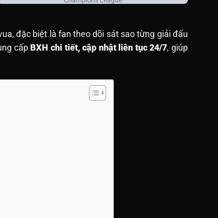
a, đặc biệt là fan theo dõi sát sao từng giải đấu
ung cấp
BXH chi tiết, cập nhật liên tục 24/7
, giúp