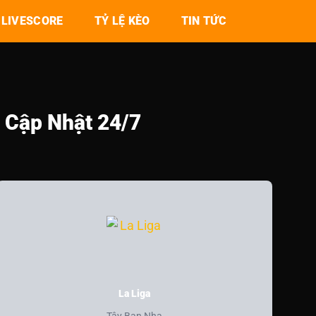
LIVESCORE
TỶ LỆ KÈO
TIN TỨC
 Cập Nhật 24/7
La Liga
Tây Ban Nha