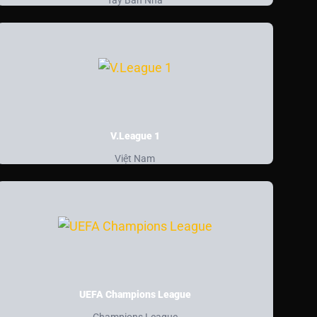
V.League 1
Việt Nam
UEFA Champions League
Champions League