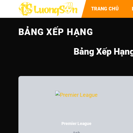
TRANG CHỦ
BẢNG XẾP HẠNG
Bảng Xếp Hạng
Premier League
Anh