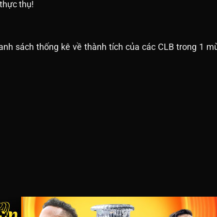
thực thụ!
anh sách thống kê về thành tích của các CLB trong 1 m