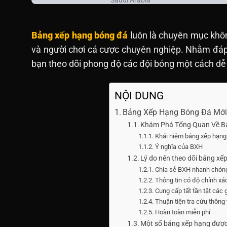
Bảng xếp hạng bóng đá
luôn là chuyên mục không
và người chơi cá cược chuyên nghiệp. Nhằm đáp
bạn theo dõi phong độ các đội bóng một cách dễ
NỘI DUNG
Bảng Xếp Hạng Bóng Đá Mới
Khám Phá Tổng Quan Về B
Khái niệm bảng xếp hạng
Ý nghĩa của BXH
Lý do nên theo dõi bảng xế
Chia sẻ BXH nhanh chón
Thông tin có độ chính xá
Cung cấp tất tần tật các 
Thuận tiện tra cứu thông 
Hoàn toàn miễn phí
Một số bảng xếp hạng được