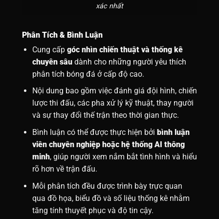
xác nhất
Phân Tích & Bình Luận
Cung cấp
góc nhìn chiến thuật và thống kê
chuyên sâu
dành cho những người yêu thích
phân tích bóng đá ở cấp độ cao.
Nội dung bao gồm việc đánh giá đội hình, chiến
lược thi đấu, các pha xử lý kỹ thuật, thay người
và sự thay đổi thế trận theo thời gian thực.
Bình luận có thể được thực hiện bởi
bình luận
viên chuyên nghiệp hoặc hệ thống AI thông
minh
, giúp người xem nắm bắt tình hình và hiểu
rõ hơn về trận đấu.
Mỗi phân tích đều được trình bày trực quan
qua đồ họa, biểu đồ và số liệu thống kê nhằm
tăng tính thuyết phục và độ tin cậy.