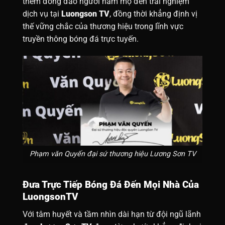
thêm đông đảo người hâm mộ đến trải nghiệm
dịch vụ tại
Luongson TV
, đồng thời khẳng định vị
thế vững chắc của thương hiệu trong lĩnh vực
truyền thông bóng đá trực tuyến.
Phạm văn Quyến đại sứ thương hiệu Lương Sơn TV
Đưa Trực Tiếp Bóng Đá Đến Mọi Nhà Của
LuongsonTV
Với tâm huyết và tầm nhìn dài hạn từ đội ngũ lãnh