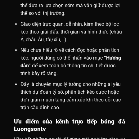
thể đưa ra lựa chọn sớm mà vẫn giữ được lợi
thế so với thị trường.
Giao diện trực quan, dễ nhìn, kèm theo bộ lọc
kèo theo giải đấu, thời gian và hình thức (châu
Á, châu Âu, tài/xỉu,…).
Nếu chưa hiểu rõ về cách đọc hoặc phân tích
kèo, người dùng có thể nhấn vào mục
“Hướng
dẫn”
để xem toàn bộ thông tin chi tiết được
trình bày rõ ràng.
Đây là chuyên mục lý tưởng cho những ai yêu
thích dự đoán tỷ số, phân tích kèo cược hoặc
đơn giản muốn tăng cảm xúc khi theo dõi các
trận cầu đỉnh cao.
Ưu điểm của kênh trực tiếp bóng đá
Luongsontv