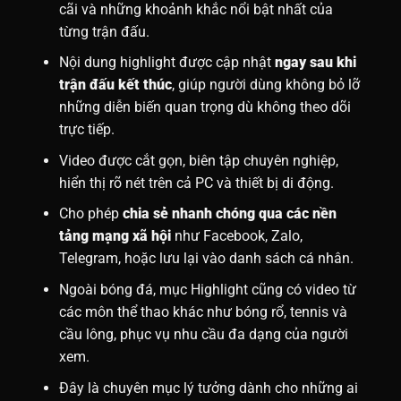
cãi và những khoảnh khắc nổi bật nhất của
từng trận đấu.
Nội dung highlight được cập nhật
ngay sau khi
trận đấu kết thúc
, giúp người dùng không bỏ lỡ
những diễn biến quan trọng dù không theo dõi
trực tiếp.
Video được cắt gọn, biên tập chuyên nghiệp,
hiển thị rõ nét trên cả PC và thiết bị di động.
Cho phép
chia sẻ nhanh chóng qua các nền
tảng mạng xã hội
như Facebook, Zalo,
Telegram, hoặc lưu lại vào danh sách cá nhân.
Ngoài bóng đá, mục Highlight cũng có video từ
các môn thể thao khác như bóng rổ, tennis và
cầu lông, phục vụ nhu cầu đa dạng của người
xem.
Đây là chuyên mục lý tưởng dành cho những ai