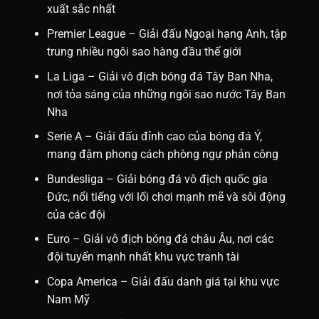
xuất sắc nhất
Premier League – Giải đấu Ngoại hạng Anh, tập
trung nhiều ngôi sao hàng đầu thế giới
La Liga – Giải vô địch bóng đá Tây Ban Nha,
nơi tỏa sáng của những ngôi sao nước Tây Ban
Nha
Serie A – Giải đấu đỉnh cao của bóng đá Ý,
mang đậm phong cách phòng ngự phản công
Bundesliga – Giải bóng đá vô địch quốc gia
Đức, nổi tiếng với lối chơi mạnh mẽ và sôi động
của các đội
Euro – Giải vô địch bóng đá châu Âu, nơi các
đội tuyển mạnh nhất khu vực tranh tài
Copa America – Giải đấu danh giá tại khu vực
Nam Mỹ